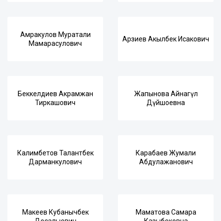
Амракулов Муратали
Арзиев Акылбек Исакович
Мамарасулович
Беккелдиев Акрамжан
Жапынова Айнагүл
Тиркашович
Дүйшоевна
Калимбетов Талантбек
Карабаев Жумали
Дарманкулович
Абдулажанович
Макеев Кубанычбек
Маматова Самара