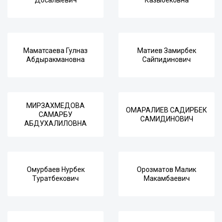
Досалыевич
Казыбековна
Маматсаева Гулназ
Матиев Замирбек
Абдыракмановна
Сайпидинович
МИРЗАХМЕДОВА
ОМАРАЛИЕВ САДИРБЕК
САМАРБУ
САМИДИНОВИЧ
АБДУХАЛИЛОВНА
Омурбаев Нурбек
Орозматов Малик
Туратбекович
Макамбаевич