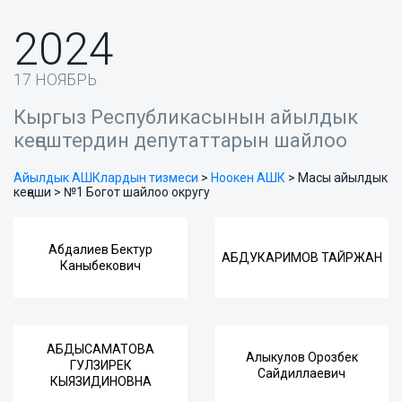
2024
17 НОЯБРЬ
Кыргыз Республикасынын айылдык
кеңештердин депутаттарын шайлоо
Айылдык АШКлардын тизмеси
>
Ноокен АШК
>
Масы айылдык
кеңеши > №1 Богот шайлоо округу
Абдалиев Бектур
АБДУКАРИМОВ ТАЙРЖАН
Каныбекович
АБДЫСАМАТОВА
Алыкулов Орозбек
ГУЛЗИРЕК
Сайдиллаевич
КЫЯЗИДИНОВНА