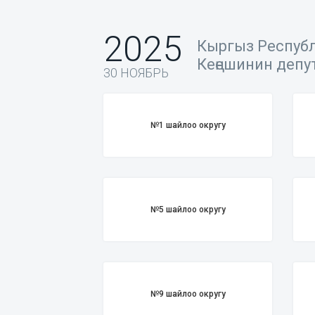
2025
Кыргыз Респуб
Кеңешинин деп
30 НОЯБРЬ
№1 шайлоо округу
№5 шайлоо округу
№9 шайлоо округу