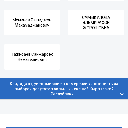
САМЫКУЛОВА
Муминов Рашиджон
ЭЛЬМИРАХОН
Махамаджанович
ЖОРОШОВНА
Тажибаев Санжарбек
Нематжанович
Кандидаты, уведомившие о намерении участвовать на
выборах депутатов аильных кенешей Кыргызской
Республики