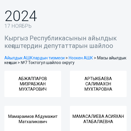
2024
17 НОЯБРЬ
Кыргыз Республикасынын айылдык
кеңештердин депутаттарын шайлоо
Айылдык АШКлардын тизмеси
>
Ноокен АШК
>
Масы айылдык
кеңеши > №7 Токтогул шайлоо округу
АБЖАППАРОВ
АРТЫКБАЕВА
МИЗРАБЖАН
САЛИМАХОН
МУХТАРОВИЧ
МУХТАРОВНА
Мамараимов Абдумажит
МАМАСАЛИЕВА АСИЯХАН
Матхаликович
АТАБАЛАЕВНА