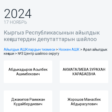
2024
17 НОЯБРЬ
Кыргыз Республикасынын айылдык
кеңештердин депутаттарын шайлоо
Айылдык АШКлардын тизмеси
>
Ноокен АШК
>
Арал айылдык
кеңеши > №3 Центр шайлоо округу
Абдыкадыров Асылбек
АКМАТАЛИЕВА ЗУРАХАН
Ашимбекович
КАРАБАЕВНА
Джакипов Раимжан
Жорошов Манасбек
Кудайбердиевич
Абдырасулович