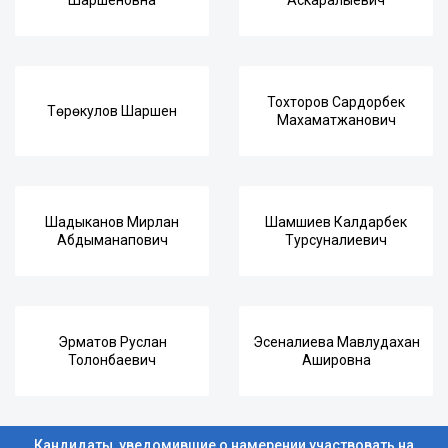
Шаршеновна
Аскаралыевич
Тохторов Сардорбек
Төрөкулов Шаршен
Махаматжанович
Шадыканов Мирлан
Шамшиев Калдарбек
Абдыманапович
Турсуналиевич
Эрматов Руслан
Эсеналиева Мавлудахан
Толонбаевич
Ашировна
Кандидаты, уведомившие о намерении участвовать на