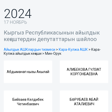
2024
17 НОЯБРЬ
Кыргыз Республикасынын айылдык
кеңештердин депутаттарын шайлоо
Айылдык АШКлардын тизмеси
>
Кара-Кулжа АШК
>
Кара-
Кулжа айылдык кеңеши > Мин-Орук
АЛИБЕКОВА ГҮЛЗАТ
Абдыманап кызы Акылай
КОРГОНБАЕВНА
Бийзаев Келдибек
БӨРУБАЕВ АБАЙ
Четинбаевич
АТАЛИЕВИЧ