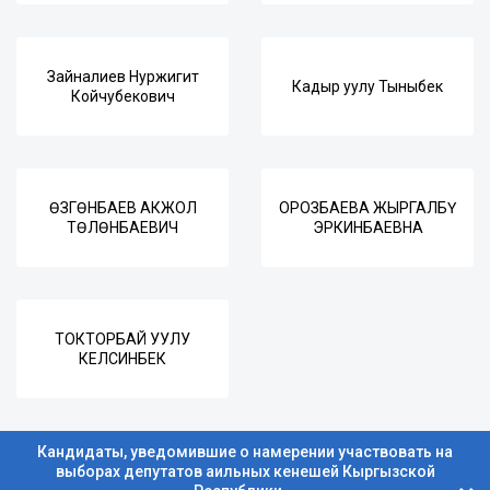
Зайналиев Нуржигит
Кадыр уулу Тыныбек
Койчубекович
ӨЗГӨНБАЕВ АКЖОЛ
ОРОЗБАЕВА ЖЫРГАЛБҮ
ТӨЛӨНБАЕВИЧ
ЭРКИНБАЕВНА
ТОКТОРБАЙ УУЛУ
КЕЛСИНБЕК
Кандидаты, уведомившие о намерении участвовать на
выборах депутатов аильных кенешей Кыргызской