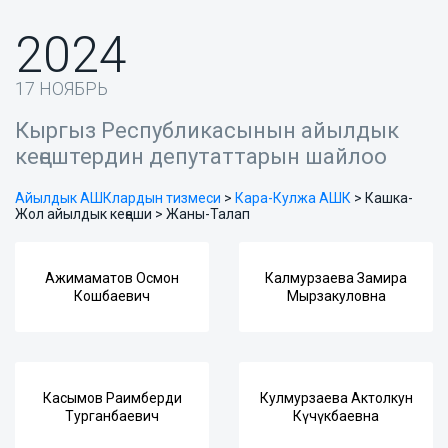
2024
17 НОЯБРЬ
Кыргыз Республикасынын айылдык
кеңештердин депутаттарын шайлоо
Айылдык АШКлардын тизмеси
>
Кара-Кулжа АШК
>
Кашка-
Жол айылдык кеңеши > Жаны-Талап
Ажимаматов Осмон
Калмурзаева Замира
Кошбаевич
Мырзакуловна
Касымов Раимберди
Кулмурзаева Актолкун
Турганбаевич
Күчүкбаевна