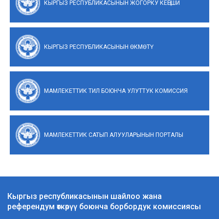
КЫРГЫЗ РЕСПУБЛИКАСЫНЫН ЖОГОРКУ КЕҢЕШИ
КЫРГЫЗ РЕСПУБЛИКАСЫНЫН ӨКМӨТҮ
МАМЛЕКЕТТИК ТИЛ БОЮНЧА УЛУТТУК КОМИССИЯ
МАМЛЕКЕТТИК САТЫП АЛУУЛАРЫНЫН ПОРТАЛЫ
Кыргыз республикасынын шайлоо жана
референдум өткөрүү боюнча борбордук комиссиясы