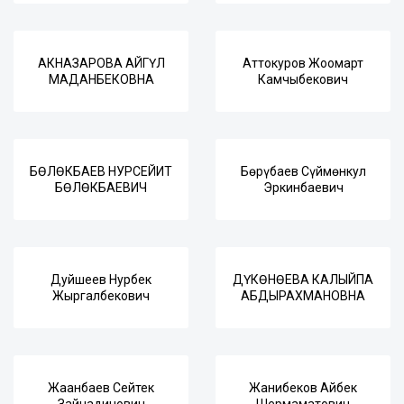
АКНАЗАРОВА АЙГҮЛ
Аттокуров Жоомарт
МАДАНБЕКОВНА
Камчыбекович
БӨЛӨКБАЕВ НУРСЕЙИТ
Бөрүбаев Сүймөнкул
БӨЛӨКБАЕВИЧ
Эркинбаевич
Дуйшеев Нурбек
ДҮКӨНӨЕВА КАЛЫЙПА
Жыргалбекович
АБДЫРАХМАНОВНА
Жаанбаев Сейтек
Жанибеков Айбек