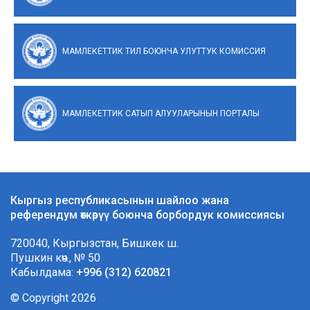
МАМЛЕКЕТТИК ТИЛ БОЮНЧА УЛУТТУК КОМИССИЯ
МАМЛЕКЕТТИК САТЫП АЛУУЛАРЫНЫН ПОРТАЛЫ
Кыргыз республикасынын шайлоо жана
референдум өткөрүү боюнча борбордук комиссиясы
720040, Кыргызстан, Бишкек ш.
Пушкин көч., № 50
Кабылдама:
+996 (312) 620821
© Copyright 2026