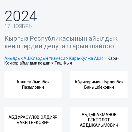
2024
17 НОЯБРЬ
Кыргыз Республикасынын айылдык
кеңештердин депутаттарын шайлоо
Айылдык АШКлардын тизмеси
>
Кара-Кулжа АШК
>
Кара-
Кочкор айылдык кеңеши > Таш-Кыя
Аалиев Эмилбек
Абдикаримов Нурланбек
Пазылович
Байышбекович
АБДЫРАХМАНОВ
АБДУРАСУЛОВ ЭЛДИЯР
БЕКБОЛОТ
БАКЫТБЕКОВИЧ
АБДЫКАЙЫМОВИЧ