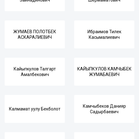
Зайнадинович
Шермаматович
ЖУМАЕВ ПОЛОТБЕК
Ибраимов Тилек
АСКАРАЛИЕВИЧ
Касымалиевич
Кайыпкулов Талгарт
КАЙЫПКУЛОВ КАМЧЫБЕК
Амалбекович
ЖУМАБАЕВИЧ
Камчыбеков Данияр
Калмамат уулу Бекболот
Садырбаевич