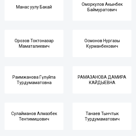
Оморкулов Акынбек
Манас уулу Бакай
Баймуратович
Орозов Токтоназар
Осмонов Нургазы
Маматалиевич
Курманбекович
Раимжанова Гүлүйпа
РАМАЗАНОВА ДАМИРА
Турдумаматовна
КАЙДЫЕВНА
Сулайманов Алмазбек
Танаев Тынчтык
Тентимишович
Турдумаматович