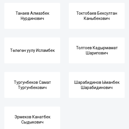
Танаев Алмазбек
Токтобаев Бексултан
Нурдинович
Каныбекович
Толтоев Кадырмамат
Төлөгөн уулу Исламбек
Шарипович
Тургунбеков Самат
Шарабидинов Ыманбек
Тургунбекович
Шарабидинович
Эрмеков Канатбек
Сыдыкович