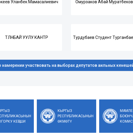
кеев Уланбек Мамасалиевич
Омурзаков Абай Муратбеко
ТӨЛӨНБАЙ УУЛУ КАНТӨРӨ
Турдубаев Студент Турганба
 намерении участвовать на выборах депутатов аильных кенеше
ЫРГЫЗ
КЫРГЫЗ
МАМЛЕ
ЕСПУБЛИКАСЫНЫН
РЕСПУБЛИКАСЫНЫН
БОЮНЧ
ГОРКУ КЕҢЕШИ
ӨКМӨТҮ
КОМИС