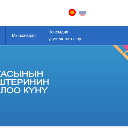
Ченемдик
Мыйзамдар
укуктук актылар