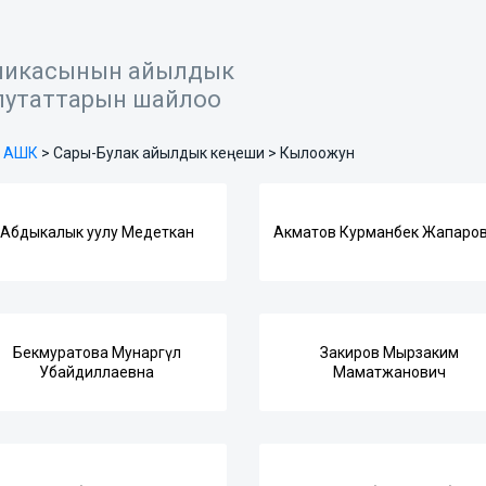
ликасынын айылдык
путаттарын шайлоо
а АШК
>
Сары-Булак айылдык кеңеши > Кылоожун
Абдыкалык уулу Медеткан
Акматов Курманбек Жапаро
Бекмуратова Мунаргүл
Закиров Мырзаким
Убайдиллаевна
Маматжанович