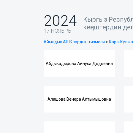
2024
Кыргыз Респуб
кеңештердин де
17 НОЯБРЬ
Айылдык АШКлардын тизмеси
>
Кара-Кулж
Абдыкадырова Айнуса Дөдөевна
Алашова Венера Алтымышовна