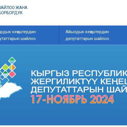
ШАЙЛОО ЖАНА
 БОРБОРДУК
рдык кеңештердин
Айылдык кеңештердин
утаттарын шайлоо
депутаттарын шайлоо