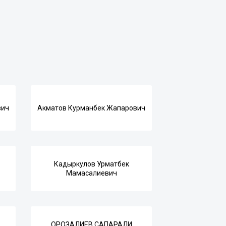
вич
Акматов Курманбек Жапарович
Кадыркулов Урматбек
Мамасалиевич
ОРОЗАЛИЕВ САПАРАЛИ