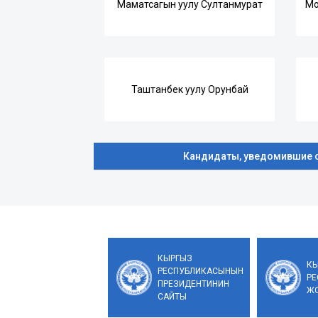
Маматсагын уулу Султанмурат
Мо
Таштанбек уулу Орунбай
Кандидаты, уведомившие о
КЫРГЫЗ
К
РЕСПУБЛИКАСЫНЫН
Р
ПРЕЗИДЕНТИНИН
ЖО
САЙТЫ