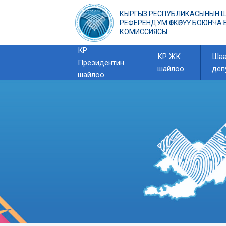
КЫРГЫЗ РЕСПУБЛИКАСЫНЫН 
РЕФЕРЕНДУМ ӨТКӨРҮҮ БОЮНЧА
КОМИССИЯСЫ
КР
КР ЖК
Шаа
Президентин
шайлоо
деп
шайлоо