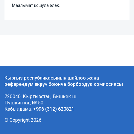
Маалымат кошула элек.
Кыргыз республикасынын шайлоо жана
референдум өткөрүү боюнча борбордук комиссиясы
720040, Кыргызстан, Бишкек ш.
Пушкин көч., № 50
Кабылдама:
+996 (312) 620821
© Copyright 2026