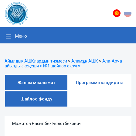
Меню
Айылдык АШКлардын тизмеси
>
Аламүдүн АШК
>
Ала-Арча
айылдык кеңеши > №1 шайлоо округу
Жалпы маалымат
Программа кандидата
Шайлоо фонду
Мажитов Насыпбек Болотбекович