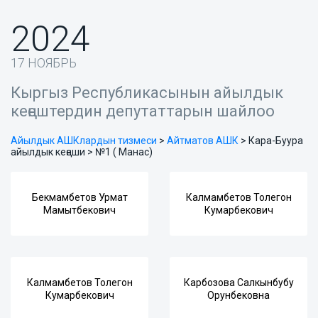
2024
17 НОЯБРЬ
Кыргыз Республикасынын айылдык
кеңештердин депутаттарын шайлоо
Айылдык АШКлардын тизмеси
>
Айтматов АШК
>
Кара-Буура
айылдык кеңеши > №1 ( Манас)
Бекмамбетов Урмат
Калмамбетов Толегон
Мамытбекович
Кумарбекович
Калмамбетов Толегон
Карбозова Салкынбубу
Кумарбекович
Орунбековна