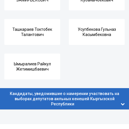
ЗАМИРБЕКОВИЧ
Кубанычбекович
Ташкараев Токтобек
Усупбекова Гульназ
Талантович
Касымбековна
Ымыралиев Райкул
Жетимишбаевич
Кандидаты, уведомившие о намерении участвовать на
выборах депутатов аильных кенешей Кыргызской
Республики