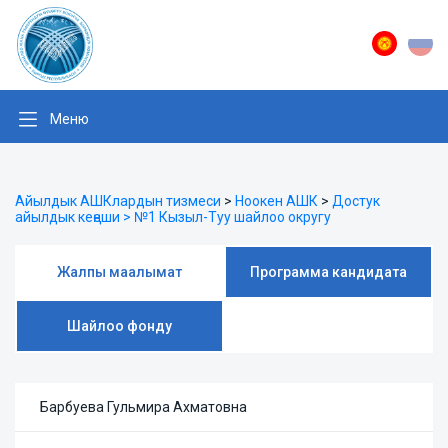
Меню
Айылдык АШКлардын тизмеси
>
Ноокен АШК
>
Достук
айылдык кеңеши > №1 Кызыл-Туу шайлоо округу
Жалпы маалымат
Программа кандидата
Шайлоо фонду
Барбуева Гульмира Ахматовна