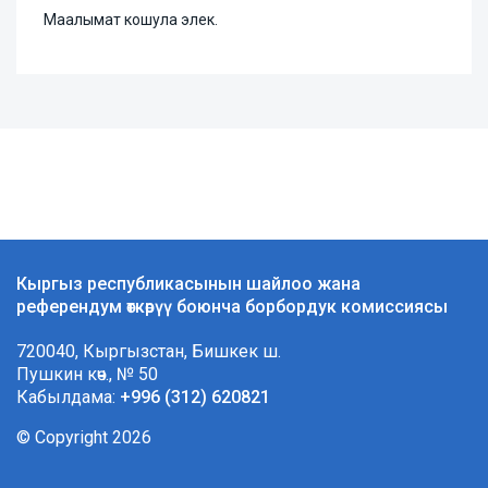
Маалымат кошула элек.
Кыргыз республикасынын шайлоо жана
референдум өткөрүү боюнча борбордук комиссиясы
720040, Кыргызстан, Бишкек ш.
Пушкин көч., № 50
Кабылдама:
+996 (312) 620821
© Copyright 2026