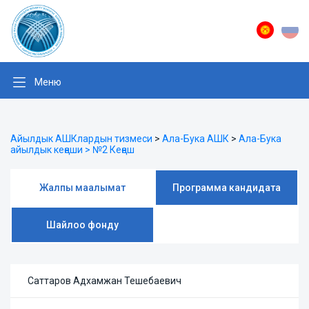
Меню
Айылдык АШКлардын тизмеси
>
Ала-Бука АШК
>
Ала-Бука
айылдык кеңеши > №2 Кеңеш
Жалпы маалымат
Программа кандидата
Шайлоо фонду
Саттаров Адхамжан Тешебаевич