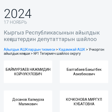
2024
17 НОЯБРЬ
Кыргыз Республикасынын айылдык
кеңештердин депутаттарын шайлоо
Айылдык АШКлардын тизмеси
>
Кадамжай АШК
>
Учкоргон
айылдык кеңеши > №1 Тегирмеч шайлоо округу
БАЙМУРЗАЕВ НАЖМИДИН
Балтабаев Бакытбек
КОЙЧУКУЛОВИЧ
Азизбекович
Досанов Халмурза
КОЧКОНОВА МИРГУЛ
Маликович
КУБАТОВНА