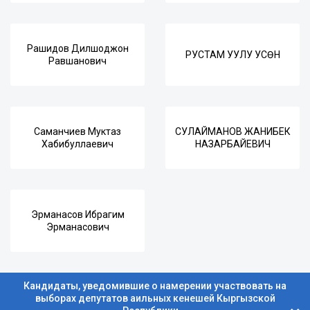
Рашидов Дилшоджон
РУСТАМ УУЛУ УСӨН
Равшанович
Саманчиев Муктаз
СУЛАЙМАНОВ ЖАНИБЕК
Хабибуллаевич
НАЗАРБАЙЕВИЧ
Эрманасов Ибрагим
Эрманасович
Кандидаты, уведомившие о намерении участвовать на
выборах депутатов аильных кенешей Кыргызской