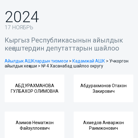
2024
17 НОЯБРЬ
Кыргыз Республикасынын айылдык
кеңештердин депутаттарын шайлоо
Айылдык АШКлардын тизмеси
>
Кадамжай АШК
>
Учкоргон
айылдык кеңеши > № 4 Хасанабад шайлоо округу
АБДУРАХМАНОВА
Абдурахмонов Отахон
ГУЛБАХОР ОЛИМОВНА
Закирович
Азимов Нематжон
Ахмедов Анваржон
Файзуллоевич
Раимжонович