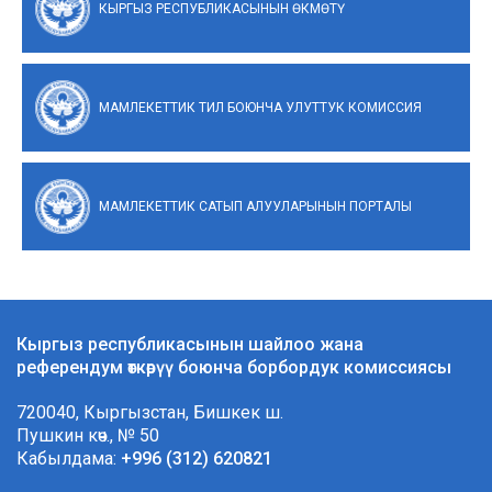
КЫРГЫЗ РЕСПУБЛИКАСЫНЫН ӨКМӨТҮ
МАМЛЕКЕТТИК ТИЛ БОЮНЧА УЛУТТУК КОМИССИЯ
МАМЛЕКЕТТИК САТЫП АЛУУЛАРЫНЫН ПОРТАЛЫ
Кыргыз республикасынын шайлоо жана
референдум өткөрүү боюнча борбордук комиссиясы
720040, Кыргызстан, Бишкек ш.
Пушкин көч., № 50
Кабылдама:
+996 (312) 620821