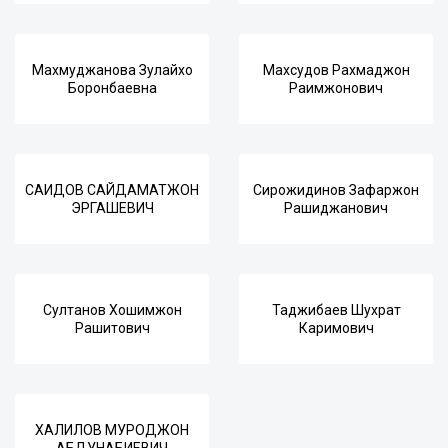
Махмуджанова Зулайхо
Махсудов Рахмаджон
Боронбаевна
Раимжонович
САИДОВ САЙДАМАТЖОН
Сирожидинов Зафаржон
ЭРГАШЕВИЧ
Рашиджанович
Султанов Хошимжон
Таджибаев Шухрат
Рашитович
Каримович
ХАЛИЛОВ МУРОДЖОН