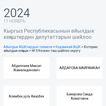
2024
17 НОЯБРЬ
Кыргыз Республикасынын айылдык
кеңештердин депутаттарын шайлоо
Айылдык АШКлардын тизмеси
>
Кадамжай АШК
>
Котормо
айылдык кеңеши > № 3 Кескен-таш шайлоо округу
Абдиллаев Максат
АЙДАРОВА МАЙРАМКАН
Жамалидинович
Бакирова Саида
Алимбек уулу Авазбек
Ахматовна