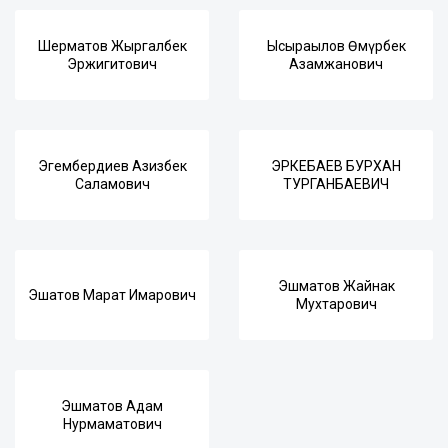
Шерматов Жыргалбек
Ысыраылов Өмүрбек
Эржигитович
Азамжанович
Эгембердиев Азизбек
ЭРКЕБАЕВ БУРХАН
Саламович
ТУРГАНБАЕВИЧ
Эшматов Жайнак
Эшатов Марат Имарович
Мухтарович
Эшматов Адам
Нурмаматович