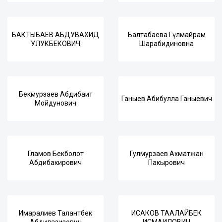
БАКТЫБАЕВ АБДУВАХИД
Балтабаева Гүлмайрам
УЛУКБЕКОВИЧ
Шарабидиновна
Бекмурзаев Абдибаит
Ганыев Абибулла Ганыевич
Мойдунович
Гламов Бекболот
Гулмурзаев Ахматжан
Абдибакирович
Пакырович
Имаралиев Талантбек
ИСАКОВ ТААЛАЙБЕК