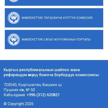
МАМЛЕКЕТТИК ТИЛ БОЮНЧА УЛУТТУК КОМИССИЯ
МАМЛЕКЕТТИК САТЫП АЛУУЛАРЫНЫН ПОРТАЛЫ
Кыргыз республикасынын шайлоо жана
референдум өткөрүү боюнча борбордук комиссиясы
720040, Кыргызстан, Бишкек ш.
Пушкин көч., № 50
Кабылдама:
+996 (312) 620821
© Copyright 2026