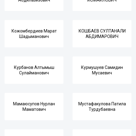
Абдилазизович
ИСМАИЛОВИЧ
Кожомбердиев Марат
КОШБАЕВ СУЛТАНАЛИ
Шадыманович
АБДИМАРОВИЧ
Курбанов Алтымыш
Курмушуев Самидин
Сулайманович
Мусаевич
Мамаюсупов Нурлан
Мустафакулова Патила
Маматович
Турдубаевна