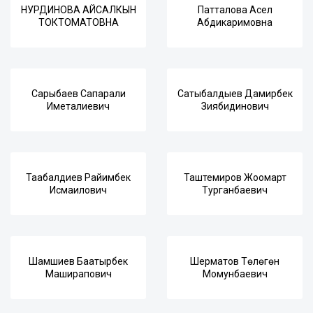
НУРДИНОВА АЙСАЛКЫН
Патталова Асел
ТОКТОМАТОВНА
Абдикаримовна
Сарыбаев Сапарали
Сатыбалдыев Дамирбек
Иметалиевич
Зиябидинович
Таабалдиев Райимбек
Таштемиров Жоомарт
Исмаилович
Турганбаевич
Шамшиев Баатырбек
Шерматов Төлөгөн
Маширапович
Момунбаевич