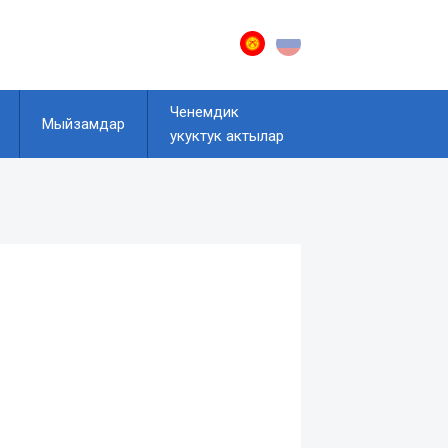
Ченемдик
Мыйзамдар
укуктук актылар