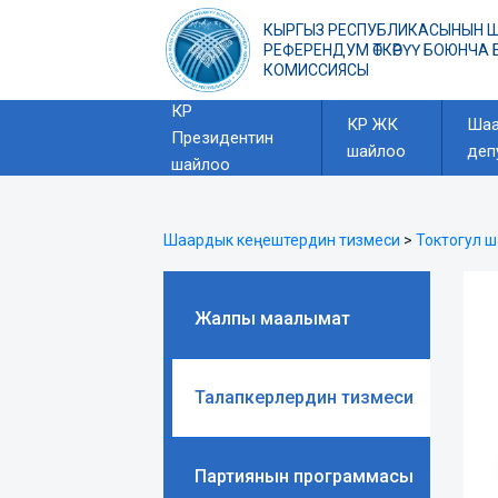
КЫРГЫЗ РЕСПУБЛИКАСЫНЫН 
РЕФЕРЕНДУМ ӨТКӨРҮҮ БОЮНЧА
КОМИССИЯСЫ
КР
КР ЖК
Шаа
Президентин
шайлоо
деп
шайлоо
Шаардык кеңештердин тизмеси
>
Токтогул 
Жалпы маалымат
Талапкерлердин тизмеси
Партиянын программасы