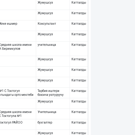
Жумушсуз
Катталды
Жумушсуз
Катталды
Жеке ишмер
Консультант
Катталды
Жумушсуз
Катталды
Средняя школа имени
учительница
Катталды
Н.Биримкулов
Жумушсуз
Катталды
Жумушсуз
Катталды
Жумушсуз
Катталды
№1 С.Токтогул
Тарбия иштери
Катталды
атындагы орто мектеби
боюнча уютуруучу
Жумушсуз
Катталды
Средняя школа имени
Учительница
Катталды
С.Токтогула №1
Токтогул РАЙОО
бухгалтер
Катталды
Жумушсуз
Катталды