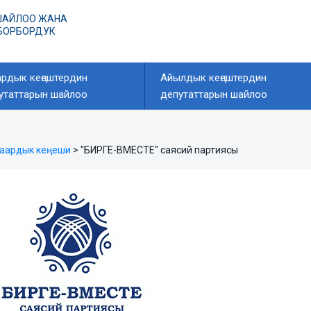
ШАЙЛОО ЖАНА
 БОРБОРДУК
рдык кеңештердин
Айылдык кеңештердин
утаттарын шайлоо
депутаттарын шайлоо
шаардык кеңеши
>
"БИРГЕ-ВМЕСТЕ" саясий партиясы