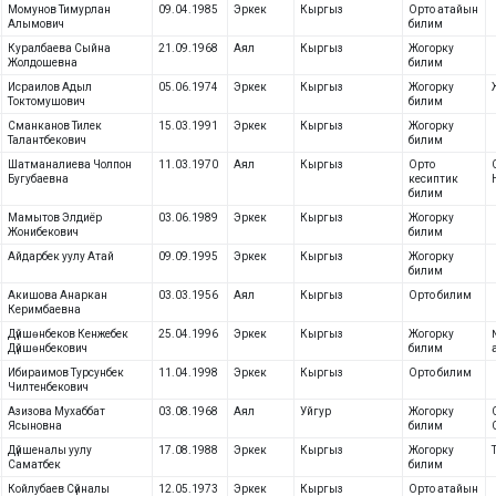
Момунов Тимурлан
09.04.1985
Эркек
Кыргыз
Орто атайын
Алымович
билим
Куралбаева Сыйна
21.09.1968
Аял
Кыргыз
Жогорку
Жолдошевна
билим
Исраилов Адыл
05.06.1974
Эркек
Кыргыз
Жогорку
Токтомушович
билим
Сманканов Тилек
15.03.1991
Эркек
Кыргыз
Жогорку
Талантбекович
билим
Шатманалиева Чолпон
11.03.1970
Аял
Кыргыз
Орто
Бугубаевна
кесиптик
билим
Мамытов Элдиёр
03.06.1989
Эркек
Кыргыз
Жогорку
Жонибекович
билим
Айдарбек уулу Атай
09.09.1995
Эркек
Кыргыз
Жогорку
билим
Акишова Анаркан
03.03.1956
Аял
Кыргыз
Орто билим
Керимбаевна
Дүйшөнбеков Кенжебек
25.04.1996
Эркек
Кыргыз
Жогорку
Дүйшөнбекович
билим
Ибираимов Турсунбек
11.04.1998
Эркек
Кыргыз
Орто билим
Чилтенбекович
Азизова Мухаббат
03.08.1968
Аял
Уйгур
Жогорку
Ясыновна
билим
Дүйшеналы уулу
17.08.1988
Эркек
Кыргыз
Жогорку
Саматбек
билим
Койлубаев Сүйналы
12.05.1973
Эркек
Кыргыз
Орто атайын