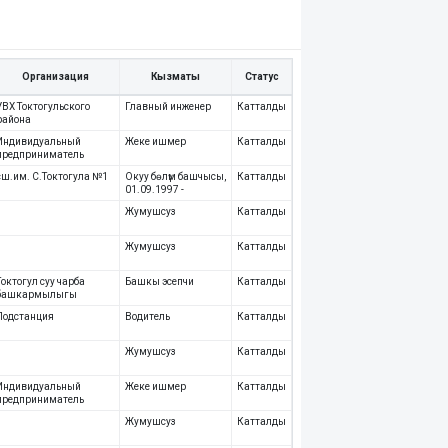
Организация
Кызматы
Статус
УВХ Токтогульского
Главный инженер
Катталды
района
Индивидуальный
Жеке ишмер
Катталды
предприниматель
сш.им. С.Токтогула №1
Окуу бөлүм башчысы,
Катталды
01.09.1997 -
Жумушсуз
Катталды
Жумушсуз
Катталды
Токтогул суу чарба
Башкы эсепчи
Катталды
башкармылыгы
Подстанция
Водитель
Катталды
Жумушсуз
Катталды
Индивидуальный
Жеке ишмер
Катталды
предприниматель
Жумушсуз
Катталды