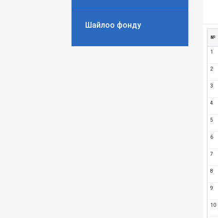
Шайлоо фонду
№
1
2
3
4
5
6
7
8
9
10