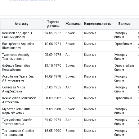
Туулган
Аты жөнү
Жынысы
Национальность
Билими
датасы
Кенжеев Кадыралы
24.05.1967
Эркек
Кыргыз
Жогорку
Райымкулович
билим
Батырбеков Адылбек
10.06.1961
Эркек
Кыргыз
Орто билим
Шамшиевич
Тулекеева Асылбү
05.09.1976
Аял
Кыргыз
Жогорку
Таштемировна
билим
Өзүбеков Талантбек
13.10.1970
Эркек
Кыргыз
Орто атайын
Кеңешбаевич
билим
Асылбеков Урматбек
14.09.1978
Эркек
Кыргыз
Жогорку
Айтмурзаевич
билим
Солтоева Мира
07.05.1965
Аял
Кыргыз
Жогорку
Анарбековна
билим
Кенжекулов Болгонбек
08.08.1982
Эркек
Кыргыз
Орто билим
Айтбекович
Мураталиев Эмил
09.08.1988
Эркек
Кыргыз
Жогорку
Кадырбекович
билим
Тургунбаева Раатбү
24.02.1964
Аял
Кыргыз
Жогорку
Токтогазиевна
билим
Токтоналиев Уланбек
16.05.1990
Эркек
Кыргыз
Жогорку
Токтоналиевич
билим