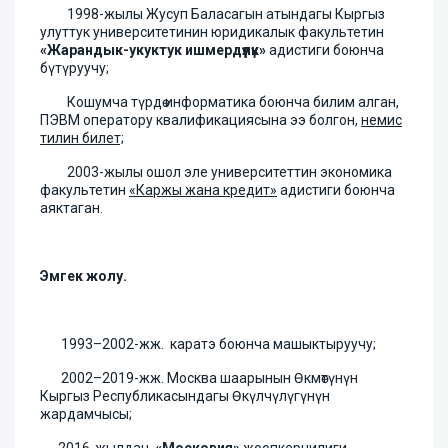
1998-жылы Жусуп Баласагын атындагы Кыргыз
улуттук университетинин юридикалык факультетин
«Жарандык-укуктук ишмердүүлүк»
адистиги боюнча
бүтүруучу;
Кошумча түрдө информатика боюнча билим алган,
ПЭВМ оператору квалификациясына ээ болгон,
немис
тилин билет;
2003-жылы ошол эле университеттин экономика
факультетин
«Каржы жана кредит»
адистиги боюнча
аяктаган.
Эмгек жолу.
1993–2002-жж. каратэ боюнча машыктыруучу;
2002–2019-жж. Москва шаарынын Өкмөтүнүн
Кыргыз Республикасындагы Өкүлчүлүгүнүн
жардамчысы;