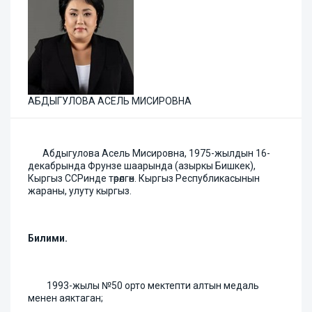
АБДЫГУЛОВА АСЕЛЬ МИСИРОВНА
Абдыгулова Асель Мисировна, 1975-жылдын 16-
декабрында Фрунзе шаарында (азыркы Бишкек),
Кыргыз ССРинде төрөлгөн. Кыргыз Республикасынын
жараны, улуту кыргыз.
Билими.
1993-жылы №50 орто мектепти алтын медаль
менен аяктаган;