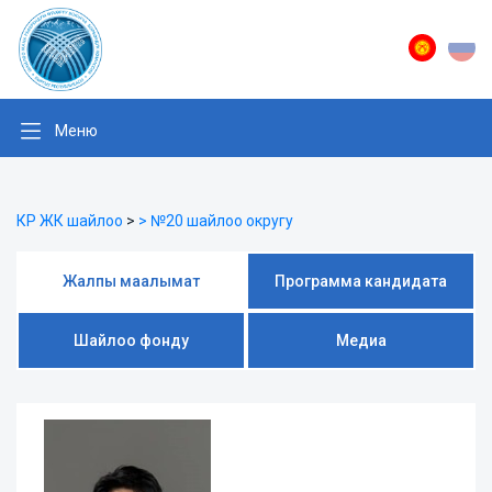
Меню
КР ЖК шайлоо
>
> №20 шайлоо округу
Жалпы маалымат
Программа кандидата
Шайлоо фонду
Медиа