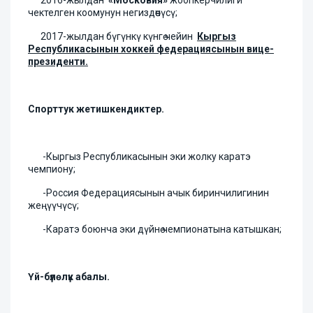
2016-жылдан
«Московия»
жоопкерчилиги
чектелген коомунун негиздөөчүсү;
2017-жылдан бүгүнкү күнгө чейин
Кыргыз
Республикасынын хоккей федерациясынын вице-
президенти.
Спорттук жетишкендиктер.
-Кыргыз Республикасынын эки жолку каратэ
чемпиону;
-Россия Федерациясынын ачык биринчилигинин
жеңүүчүсү;
-Каратэ боюнча эки дүйнө чемпионатына катышкан;
Үй-бүлөлүк абалы.