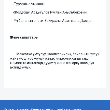
-Турмушка чыккан;
-Жолдошу Абдыгулов Руслан Аныльбекович;
-Үч баланын энеси: Закиралы, Асан жана Дастан.
Жеке сапаттары
.
Максатка умтулуу, жоопкерчилик, байланыш түзүү
жана уюштуруучулук жөндөм, лидерлик сапаттар,
жамаатта иштөө жөндөмдүүлүгү жана жогорку коомдук
активдүүлүк.